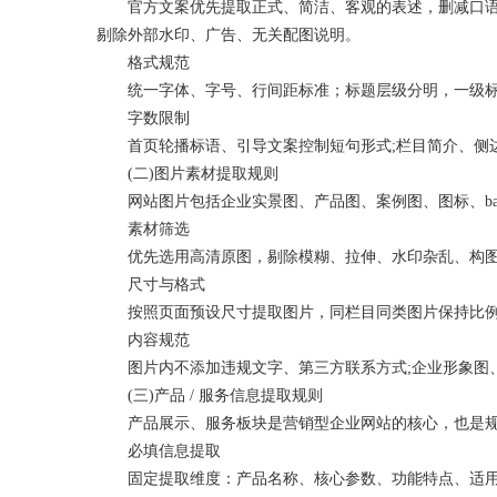
官方文案优先提取正式、简洁、客观的表述，删减口语化
剔除外部水印、广告、无关配图说明。
格式规范
统一字体、字号、行间距标准；标题层级分明，一级标题
字数限制
首页轮播标语、引导文案控制短句形式;栏目简介、侧边
(二)图片素材提取规则
网站图片包括企业实景图、产品图、案例图、图标、ban
素材筛选
优先选用高清原图，剔除模糊、拉伸、水印杂乱、构图残
尺寸与格式
按照页面预设尺寸提取图片，同栏目同类图片保持比例统
内容规范
图片内不添加违规文字、第三方联系方式;企业形象图、宣
(三)产品 / 服务信息提取规则
产品展示、服务板块是营销型企业网站的核心，也是规
必填信息提取
固定提取维度：产品名称、核心参数、功能特点、适用场