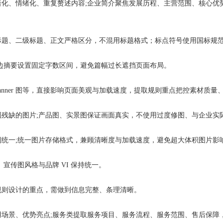
、情绪化、重复赘述内容;企业简介聚焦发展历程、主营范围、核心优势
、二级标题、正文严格区分，不混用标题格式；标点符号使用国标规范
摘要设置固定字数区间，避免篇幅过长遮挡页面布局。
ner 图等，直接影响页面美观与加载速度，提取规则重点把控素材质量
缺的图片;产品图、实景图保证画面真实，不使用过度修图、与企业实
一;统一图片存储格式，兼顾清晰度与加载速度，避免超大体积图片影
传图风格与品牌 VI 保持统一。
则设计的重点，需做到信息完整、条理清晰。
景、优势亮点;服务类提取服务项目、服务流程、服务范围、售后保障