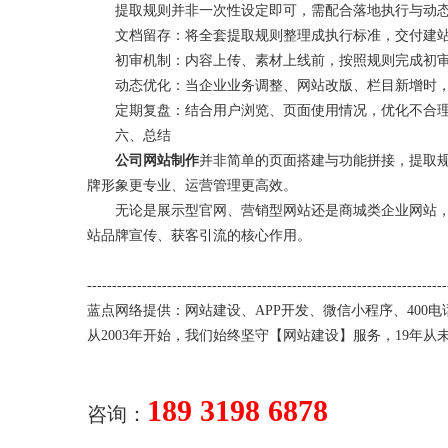
提取规则并非一次性设定即可，需配合落地执行与动态
文档留存：将全套提取规则整理成执行标准，交付建站
初审机制：内容上传、素材上线前，按照规则完成初审
动态优化：当企业业务调整、网站改版、栏目新增时，
定期复盘：结合用户浏览、页面使用情况，优化不合理
六、总结
公司网站制作
并非简单的页面搭建与功能拼接，提取
牌形象更专业、运营管理更高效。
无论是展示型官网、营销型网站还是商城类企业网站，在
站品牌宣传、获客引流的核心作用。
-----------------------------
-----
-----
-----
-----
-----------------------
蓝点网络提供：
网站建设
、
APP开发
、
微信小程序
、
400电
从2003年开始，我们始终坚守【
网站建设
】服务，19年从
189 3198 6878
咨询：