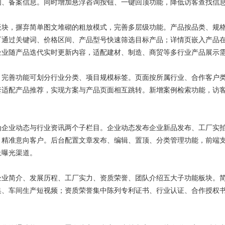
图、备案信息。同时增加悬浮咨询按钮、一键回顶功能，降低访客查找信
，摒弃简单图文堆砌的粗放模式，完善多层级功能。产品按品类、规格
可通过关键词、价格区间、产品型号快速筛选目标产品；详情页嵌入产品
企业随产品迭代实时更新内容，适配建材、制造、商贸等多行业产品展示
善功能可划分行业分类、项目规模标签。页面按所属行业、合作客户类
套适配产品推荐，实现方案与产品页面相互跳转。新增案例检索功能，访
业动态与行业资讯两个子栏目。企业动态发布企业新品发布、工厂实拍
引精准意向客户。后台配置文章发布、编辑、置顶、分类管理功能，前端
上曝光渠道。
简介、发展历程、工厂实力、资质荣誉、团队介绍五大子功能板块。简
集、车间生产短视频；资质荣誉集中陈列专利证书、行业认证、合作授权