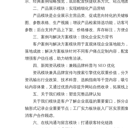
示、经典案例缩略预览，底部配置快捷联系方式、站点地
二、产品展示模块：实现精细化产品营销
产品模块是企业展示主营品类、促成意向转化的关键板块
图、参数表格、生产视频；增设产品检索筛选功能，访客
参数；后台支持产品上下架、价格修改、库存标注，方便
三、案例与解决方案模块：强化企业实力背书
客户案例与解决方案模块用于直观体现企业落地能力，完
落地成效；解决方案板块针对不同客户痛点定制内容，配
增强客户信任感，助力销售洽谈。
四、新闻资讯模块：兼顾品牌科普与 SEO 优化
资讯模块兼具品牌宣传与搜索引擎优化双重价值，分为企
资讯输出行业政策、技术科普、选购指南等干货内容，吸
站内容体量，又通过优质内容提升网站自然收录，拓展线
五、关于我们模块：塑造完整品牌认知
关于我们模块是客户了解企业底蕴的重要窗口，拆分企业
轴形式记录企业重要节点；工厂实力板块嵌入厂区实景图
消客户合作顾虑。
六、在线沟通与留言模块：打通获客转化链路