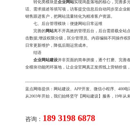
转化类模块是
企业网站
实现询盘落地的核心，完善多
话、需求描述等填写项，访客提交信息后自动同步至企业邮
销售跟进客户，把网站流量转化为精准客户资源。
七、后台管理模块：便捷网站日常运维
完善的
网站
离不开高效的管理后台，后台需搭载全站
击数据;增设权限分级，区分管理员、内容编辑不同操作权
日常更新维护，降低后期运营成本。
结语
企业网站建设
并非页面的简单拼接，逐个打磨、完善
全模块功能闭环落地，让企业官网真正发挥线上营销价值
-----------------------------
-----
-----
-----
-----
-----------------------
蓝点网络提供：
网站建设
、
APP开发
、
微信小程序
、
400电
从2003年开始，我们始终坚守【
网站建设
】服务，19年从
189 3198 6878
咨询：