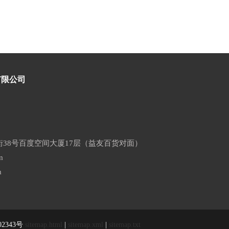
有限公司
38号百度空间大厦17层（益友百货对面）
m
m
02343号
sitemap.html
|
sitemap.xml
|
sitemap.txt